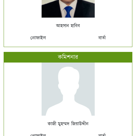
আহসান হাবিব
প্রোফাইল
বার্তা
কমিশনার
কাজী মুহম্মদ জিয়াউদ্দীন