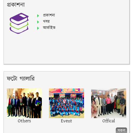
প্রকাশনা
প্রকাশনা
খবর
আর্কাইভ
ফটো গ্যালারি
Others
Event
Offical
সকল