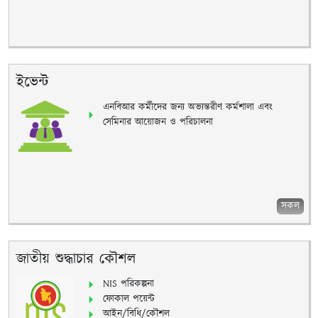
ইভেন্ট
এনবিআর কর্মীদের জন্য অভ্যন্তরীণ কর্মশালা এবং
সেমিনার আয়োজন ও পরিচালনা
সকল
জাতীয় শুদ্ধাচার কৌশল
NIS পরিকল্পনা
ফোকাল পয়েন্ট
আইন/বিধি/কৌশল