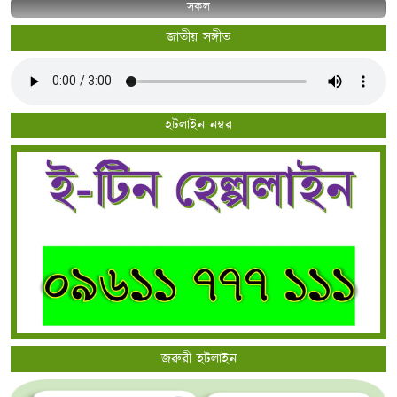
সকল
জাতীয় সঙ্গীত
হটলাইন নম্বর
জরুরী হটলাইন