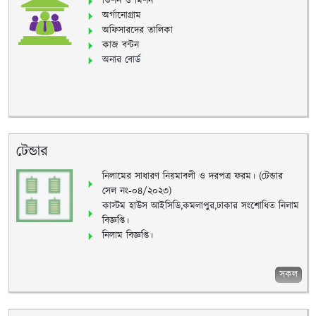
ভিশন ও মিশন
অর্গানোগ্রাম
অফিসারদের তালিকা
কাজ বন্টন
অনার বোর্ড
টেন্ডার
নিলামের সাধারণ নিয়মাবলী ও দরপত্র ফরম। (টেন্ডার
সেল নং-০৪/২০২৩)
কাস্টম হাউস আইসিডি,কমলাপুর,ঢাকার সংশোধিত নিলাম
বিজ্ঞপ্তি।
নিলাম বিজ্ঞপ্তি।
সকল